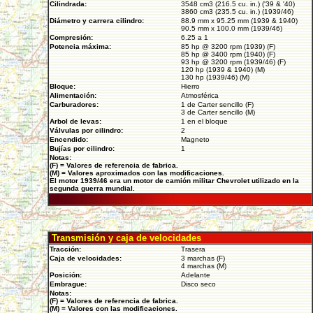
Cilindrada:
3548 cm3 (216.5 cu. in.) ('39 & '40)
3860 cm3 (235.5 cu. in.) (1939/46)
Diámetro y carrera cilindro:
88.9 mm x 95.25 mm (1939 & 1940)
90.5 mm x 100.0 mm (1939/46)
Compresión:
6.25 a 1
Potencia máxima:
85 hp @ 3200 rpm (1939) (F)
85 hp @ 3400 rpm (1940) (F)
93 hp @ 3200 rpm (1939/46) (F)
120 hp (1939 & 1940) (M)
130 hp (1939/46) (M)
Bloque:
Hierro
Alimentación:
Atmosférica
Carburadores:
1 de Carter sencillo (F)
3 de Carter sencillo (M)
Arbol de levas:
1 en el bloque
Válvulas por cilindro:
2
Encendido:
Magneto
Bujías por cilindro:
1
Notas:
(F) = Valores de referencia de fabrica.
(M) = Valores aproximados con las modificaciones.
El motor 1939/46 era un motor de camión militar Chevrolet utilizado en la
segunda guerra mundial.
Transmisión y caja de velocidades
Tracción:
Trasera
Caja de velocidades:
3 marchas (F)
4 marchas (M)
Posición:
Adelante
Embrague:
Disco seco
Notas:
(F) = Valores de referencia de fabrica.
(M) = Valores con las modificaciones.