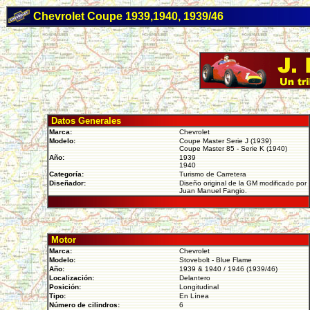
Chevrolet Coupe 1939,1940, 1939/46
Datos Generales
Marca:
Chevrolet
Modelo:
Coupe Master Serie J (1939)
Coupe Master 85 - Serie K (1940)
Año:
1939
1940
Categoría:
Turismo de Carretera
Diseñador:
Diseño original de la GM modificado por
Juan Manuel Fangio.
Motor
Marca:
Chevrolet
Modelo:
Stovebolt - Blue Flame
Año:
1939 & 1940 / 1946 (1939/46)
Localización:
Delantero
Posición:
Longitudinal
Tipo:
En Línea
Número de cilindros:
6