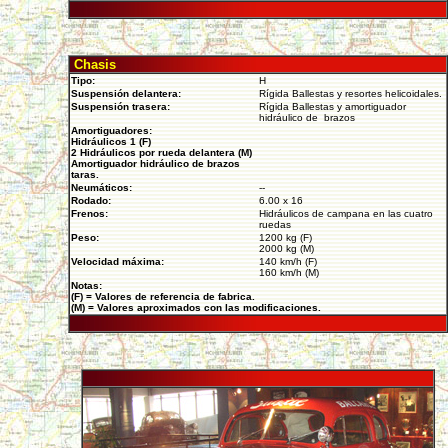
Chasis
Tipo:
H
Suspensión delantera:
Rígida Ballestas y resortes helicoidales.
Suspensión trasera:
Rígida Ballestas y amortiguador
hidráulico de brazos
Amortiguadores:
Hidráulicos 1 (F)
2 Hidráulicos por rueda delantera (M)
Amortiguador hidráulico de brazos
taras.
Neumáticos:
--
Rodado:
6.00 x 16
Frenos:
Hidráulicos de campana en las cuatro
ruedas
Peso:
1200 kg (F)
2000 kg (M)
Velocidad máxima:
140 km/h (F)
160 km/h (M)
Notas:
(F) = Valores de referencia de fabrica.
(M) = Valores aproximados con las modificaciones.