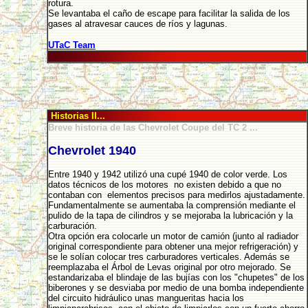
rotura.
Se levantaba el caño de escape para facilitar la salida de los
gases al atravesar cauces de ríos y lagunas.
UTaC Team
Historias II...
Breve historia de las Chevrolet Coupe del TC 2 ...
Chevrolet 1940
Entre 1940 y 1942 utilizó una cupé 1940 de color verde. Los
datos técnicos de los motores no existen debido a que no
contaban con elementos precisos para medirlos ajustadamente.
Fundamentalmente se aumentaba la comprensión mediante el
pulido de la tapa de cilindros y se mejoraba la lubricación y la
carburación.
Otra opción era colocarle un motor de camión (junto al radiador
original correspondiente para obtener una mejor refrigeración) y
se le solían colocar tres carburadores verticales. Además se
reemplazaba el Árbol de Levas original por otro mejorado. Se
estandarizaba el blindaje de las bujías con los "chupetes" de los
biberones y se desviaba por medio de una bomba independiente
del circuito hidráulico unas mangueritas hacia los