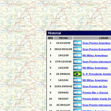
Historial
NRO
FECHA
LUGAR
1
19-21/10/39
Gran Premio Argentino 
2
29/10-05/11/39
Gran Premio Extraordin
3
19/12/39
Mil Millas Argentinas
4
27/9-12/10/40
Gran Premio Internacio
5
14/12/40
Mil Millas Argentinas
6
22-29/06/41
G. P. Presidente Getuli
7
14/12/41
Mil Millas Argentinas
8
21/01-03/02/42
Gran Premio del Sur
9
02/04/42
Premio Mar y Sierras
10
29/10/47
Premio Doble Vuelta Si
11
22-30/11/47
Gran Premio Internacio