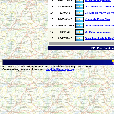
12
20-21/12/47
Mil Millas Argentinas
13
28-29/02/48
G.P. vuelta de Coronel 
14
11/04/48
Circuito de Mar y Sierr
15
24-25/04/48
Vuelta de Entre Ríos
16
20/10-08/11/48
Gran Premio de Améric
17
16/01/49
Mil Millas Argentinas
18
05-27/11/49
Gran Premio de la Repú
PP= Pole Positio
(c) 1999-2010 UTaC Team. Ultima actualización de ésta hoja: 26/03/2010
Comentarios, colaboraciones, etc.:
vicylole@jmfangio.org