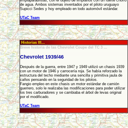
limpiaparabrisas, con el objeto de limpiarlos con un fuerte chorro
de agua. Ambos sistemas inventados por el piloto uruguayo
Supicci Sedes y hoy empleado en todo automóvil estándar.
UTaC Team
Historias III...
Breve historia de las Chevrolet Coupe del TC 3 ...
Chevrolet 1939/46
Después de la guerra, entre 1947 y 1949 utilizó un chasis 1939
con un motor de 1946 y carrocería roja. Se había reforzado la
estructura del techo mediante una sencilla y primitiva jaula de
caños pensando en la seguridad de los pilotos.
Fangio empleo en este chasis un motor estándar de camión
guerrero, solo le realizaba las modificaciones para poder utilizar
los tres carburadores y se cambiaba el árbol de levas original
por el modificado.
UTaC Team