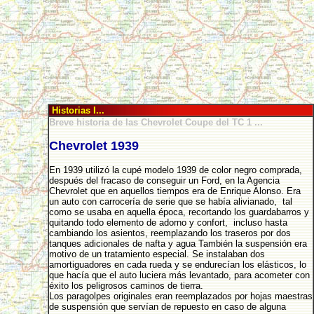
Historias I...
Breve historia de las Chevrolet Coupe del TC 1 ...
Chevrolet 1939
En 1939 utilizó la cupé modelo 1939 de color negro comprada,
después del fracaso de conseguir un Ford, en la Agencia
Chevrolet que en aquellos tiempos era de Enrique Alonso. Era
un auto con carrocería de serie que se había alivianado, tal
como se usaba en aquella época, recortando los guardabarros y
quitando todo elemento de adorno y confort, incluso hasta
cambiando los asientos, reemplazando los traseros por dos
tanques adicionales de nafta y agua También la suspensión era
motivo de un tratamiento especial. Se instalaban dos
amortiguadores en cada rueda y se endurecían los elásticos, lo
que hacía que el auto luciera más levantado, para acometer con
éxito los peligrosos caminos de tierra.
Los paragolpes originales eran reemplazados por hojas maestras
de suspensión que servían de repuesto en caso de alguna