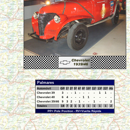
Palmares
Automóvil
GP
1º
2º
5º
6º
8º
10º
11º
13º
22º
Ab
Chevrolet 39
3
-
-
1
-
-
-
-
1
1
-
Chevrolet 40
6
4
-
-
-
1
1
-
-
-
-
Chevrolet 39/46
9
3
2
-
1
-
-
1
-
-
2
Totales
18
7
2
1
1
1
1
1
1
1
2
PP= Pole Position - RV=Vuelta Rápida