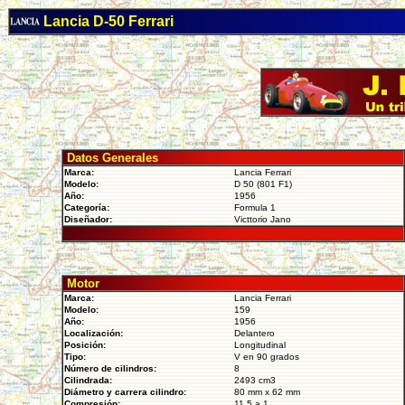
Lancia D-50 Ferrari
Datos Generales
Marca:
Lancia Ferrari
Modelo:
D 50 (801 F1)
Año:
1956
Categoría:
Formula 1
Diseñador:
Victtorio Jano
Motor
Marca:
Lancia Ferrari
Modelo:
159
Año:
1956
Localización:
Delantero
Posición:
Longitudinal
Tipo:
V en 90 grados
Número de cilindros:
8
Cilindrada:
2493 cm3
Diámetro y carrera cilindro:
80 mm x 62 mm
Compresión:
11.5 a 1