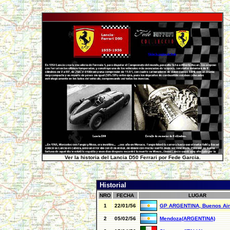
Ver la historia del Lancia D50 Ferrari por Fede Garcia.
Historial
NRO
FECHA
LUGAR
1
22/01/56
GP ARGENTINA, Buenos Ai
2
05/02/56
Mendoza(ARGENTINA)