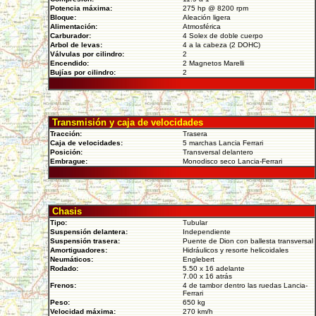
Potencia máxima:
275 hp @ 8200 rpm
Bloque:
Aleación ligera
Alimentación:
Atmosférica
Carburador:
4 Solex de doble cuerpo
Arbol de levas:
4 a la cabeza (2 DOHC)
Válvulas por cilindro:
2
Encendido:
2 Magnetos Marelli
Bujías por cilindro:
2
Transmisión y caja de velocidades
Tracción:
Trasera
Caja de velocidades:
5 marchas Lancia Ferrari
Posición:
Transversal delantero
Embrague:
Monodisco seco Lancia-Ferrari
Chasis
Tipo:
Tubular
Suspensión delantera:
Independiente
Suspensión trasera:
Puente de Dion con ballesta transversal
Amortiguadores:
Hidráulicos y resorte helicoidales
Neumáticos:
Englebert
Rodado:
5.50 x 16 adelante
7.00 x 16 atrás
Frenos:
4 de tambor dentro las ruedas Lancia-
Ferrari
Peso:
650 kg
Velocidad máxima:
270 km/h