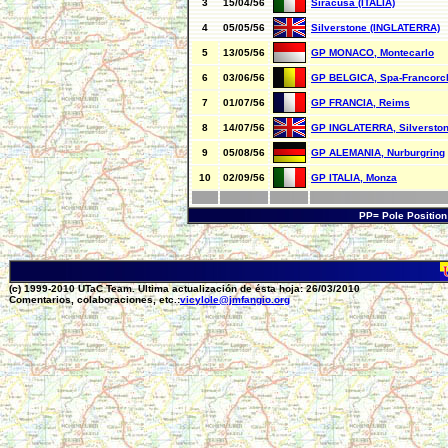
3
15/04/56
Siracusa (ITALIA)
4
05/05/56
Silverstone (INGLATERRA)
5
13/05/56
GP MONACO, Montecarlo
6
03/06/56
GP BELGICA, Spa-Francor
7
01/07/56
GP FRANCIA, Reims
8
14/07/56
GP INGLATERRA, Silversto
9
05/08/56
GP ALEMANIA, Nurburgring
10
02/09/56
GP ITALIA, Monza
PP= Pole Positio
(c) 1999-2010 UTaC Team. Ultima actualización de ésta hoja: 26/03/2010
Comentarios, colaboraciones, etc.:
vicylole@jmfangio.org