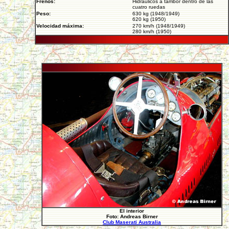
Frenos:
Hidráulicos a tambor dentro de las
cuatro ruedas
Peso:
630 kg (1948/1949)
620 kg (1950)
Velocidad máxima:
270 km/h (1948/1949)
280 km/h (1950)
El interior
Foto: Andreas Birner
Club Maserati Australia