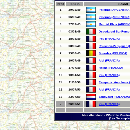
NRO
FECHA
LUGAR
1
29/02/49
Palermo (ARGENTINA
2
06/02/49
Palermo (ARGENTINA
3
27/02/49
Mar del Plata (ARGEN
4
03/03/49
Ospedaletti-SanRemo 
5
18/04/49
Pau (FRANCIA)
6
08/05/49
Rousillon-Perpignan 
7
19/06/49
Bruselas (BELGICA)
8
10/07/49
Albi (FRANCIA)
9
17/07/49
Reims (FRANCIA)
10
10/04/50
Pau (FRANCIA)
11
11/06/50
Remparts, Angulema 
12
16/07/50
Albi (FRANCIA)
13
23/07/50
Zandvoort (HOLANDA)
-
26/03/51
Pau (FRANCIA)
Ab.= Abandono - PP= Pole Position
(1) = Se emple