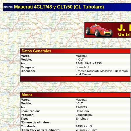
Maserati 4CLT/48 y CLT/50 (CL Tubolare)
Datos Generales
Marca:
Maserati
Modelo:
4 CLT
Año:
1948, 1949 y 1950
Categoría:
Formula 1
Diseñador:
Ernesto Maserati, Massimini, Bellentani
and Gorrini
Motor
Marca:
Maserati
Modelo:
4CLT
Año:
1948/49
Localización:
Delantero
Posición:
Longitudinal
Tipo:
En Línea
Número de cilindros:
4
Cilindrada:
1490.9 cm3
Diámetro y carrera cilindro:
78 mm x 78 mm