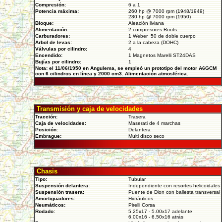
Compresión:
6 a 1
Potencia máxima:
260 hp @ 7000 rpm (1948/1949)
280 hp @ 7000 rpm (1950)
Bloque:
Aleación liviana
Alimentación:
2 compresores Roots
Carburadores:
1 Weber 50 de doble cuerpo
Arbol de levas:
2 a la cabeza (DOHC)
Válvulas por cilindro:
4
Encendido:
1 Magnetos Marelli ST24DAS
Bujías por cilindro:
1
Nota: el 11/06/1950 en Angulema, se empleó un prototipo del motor A6GCM
con 6 cilindros en línea y 2000 cm3. Alimentación atmosférica.
Transmisión y caja de velocidades
Tracción:
Trasera
Caja de velocidades:
Maserati de 4 marchas
Posición:
Delantera
Embrague:
Multi disco seco
Chasis
Tipo:
Tubular
Suspensión delantera:
Independiente con resortes helicoidales
Suspensión trasera:
Puente de Dion con ballesta transversal
Amortiguadores:
Hidráulicos
Neumáticos:
Pirelli Corsa
Rodado:
5,25x17 - 5.00x17 adelante
6.00x16 - 6.50x16 atrás