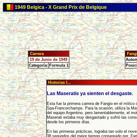
1949 Belgica - X Grand Prix de Belgique
Carrera
Fang
19 de Junio de 1949
Autom
Categoría:
Formula 1
Posic
Historias I...
Las Maseratis ya sienten el desgaste.
Esta fue la primera carrera de Fangio en el mítico c
Spa-Francorchamps. Para la ocasión, utiliza la Ma
del equipo Argentino, pero lamentablemente, el mot
Maserati estaba muy desgastado y sufrió las con
desde los primeros días.
En las primeras prácticas, lograba tan solo el nov
38 segundos del mejor tiempo conseguido por Fari