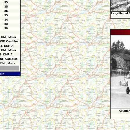
35
35
35
La grilla del
35
34
33
30
, DNF, Motor
DNF, Cambios
15, DNF, A
, DNF, Motor
8, DNF, A
DNF, Cambios
 DNF, Motor
ente
Apuntan