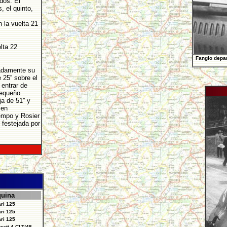
dos. El
 el quinto,
la vuelta 21
lta 22
Fangio depar
zadamente su
25'' sobre el
 entrar de
pequeño
a de 51'' y
 en
iempo y Rosier
 festejada por
uina
ari 125
ari 125
ari 125
rati 4 CLT/48