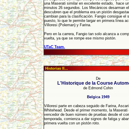
una Maserati similar en excelente estado, hace u
minutos 26 segundos. Los Mecánicos desarman el
descubren que el problema era un pistón desgastad
cambian para la clasificación. Fangio consigue el
puesto, lo que le permite largar en primera línea 
Villoresi (Poleman) y Farina.
Pero en la carrera, Fangio tan solo alcanza a comp
vuelta, ya que se rompe ese mismo pistón.
UTaC Team.
Historias II...
De
L'Historique de la Course Autom
de Edmond Cohin
Belgica 1949
Villoresi parte en cabeza seguido de Farina, Ascari
Whitehead. Desde el primer momento, la Maserati 
vencedor de buen número de pruebas desde el com
temporada, comienza a dar signos de fatiga y aba
primera vuelta con un pistón roto.