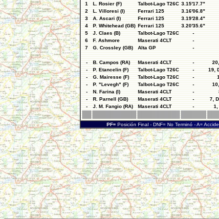
1
L. Rosier (F)
Talbot-Lago T26C
3.15'17.7"
2
L. Villoresi (I)
Ferrari 125
3.16'06.8"
3
A. Ascari (I)
Ferrari 125
3.19'28.4"
4
P. Whitehead (GB)
Ferrari 125
3.20'35.6"
5
J. Claes (B)
Talbot-Lago T26C
-
6
F. Ashmore
Maserati 4CLT
-
7
G. Crossley (GB)
Alta GP
-
-
B. Campos (RA)
Maserati 4CLT
-
20
-
P. Etancelin (F)
Talbot-Lago T26C
-
19, 
-
G. Mairesse (F)
Talbot-Lago T26C
-
-
P. "Levegh" (F)
Talbot-Lago T26C
-
10
-
N. Farina (I)
Maserati 4CLT
-
-
R. Parnell (GB)
Maserati 4CLT
-
7, 
-
J. M. Fangio (RA)
Maserati 4CLT
-
1,
PF=
Posición Final - DNF= No Terminó - A= Accid