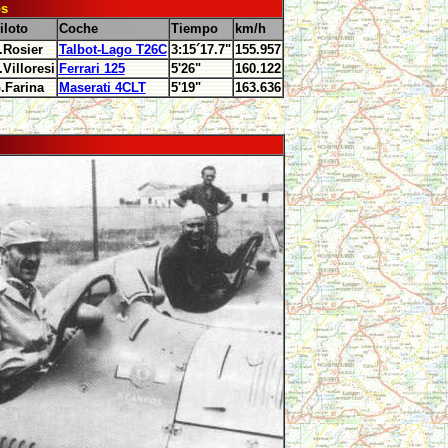
os
iloto
Coche
Tiempo
km/h
.Rosier
Talbot-Lago T26C
3:15´17.7"
155.957
.Villoresi
Ferrari 125
5'26"
160.122
.Farina
Maserati 4CLT
5'19"
163.636