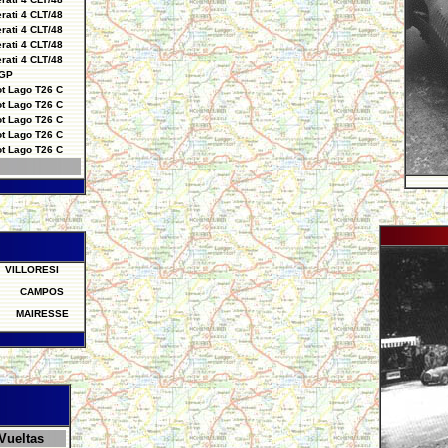
rati 4 CLT/48
rati 4 CLT/48
rati 4 CLT/48
rati 4 CLT/48
 GP
ot Lago T26 C
ot Lago T26 C
ot Lago T26 C
ot Lago T26 C
ot Lago T26 C
VILLORESI
CAMPOS
MAIRESSE
Vueltas