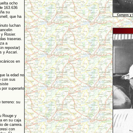
vuelta ocho
 de 163.636
aña su
Campos y F
nell, que ha
inuto luchan
ancelin
y Rosier.
edas traseras.
aza a
in repostar)
s y Ascari.
ecánicos en
que la edad no
e con sus
siste
a por superarlo
 terreno: su
au Rouge y
a en su caja
io de carrera.
oresi con