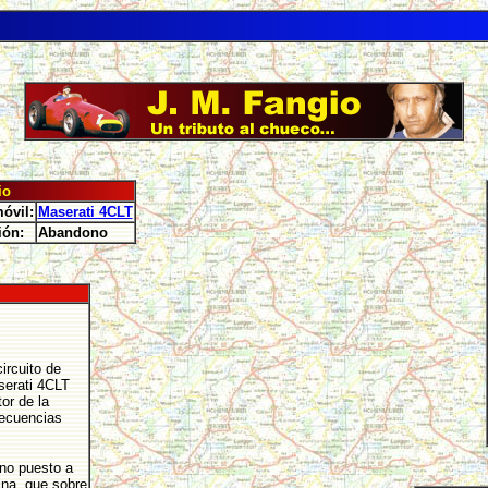
io
óvil:
Maserati 4CLT
ión:
Abandono
ircuito de
serati 4CLT
or de la
secuencias
eno puesto a
na, que sobre