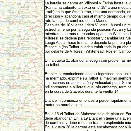
La batalla se centra en Villoresi y Farina hasta la 
(Farina ha cubierto la sexta en 5' 19'' a una media
km/h) en la que éste último, tras una derrapada, d
dirección y abandona casi al mismo tiempo que Par
roto la caja de cambios de su Maserati.
Después de 10 vueltas lidera Villoresi. A casi un m
estrechamente por la segunda posición Ascari y Et
mientras algo más retrasados aparecen Whitehead 
Villoresi se detiene para repostar y cambiar las ru
Luego Ascari hace lo mismo dejando la primera pl
Etancelin (los Talbot pueden cubrir toda la prueba s
por delante de Villoresi, Whitehead, Rosier, Campo
En la vuelta 11 abandona levegh con problemas m
su talbot
Etancelin, conduciendo con su fogosidad habitual 
ha mermado, exprime su Talbot al máximo siempr
limitaciones en aceleración y velocidad pura. Se re
brillantemente a Villoresi que, sin embargo, termin
en la curva de Stavelot durante la vuelta 14.
Etancelin comienza entonces a perder rápidamente
motor no marcha bien.
En la 16 el Talbot de Mairesse sale de pista en E
debe abandonar. En la 19 Etancelin tiene una averí
de cambios y debe retirarse tras su espléndido inic
En la vuelta 20 la carrera está encabezada por Vill