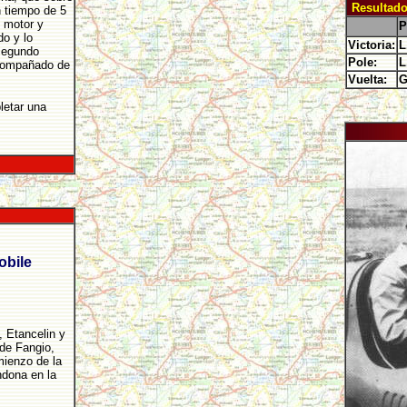
Resultad
n tiempo de 5
 motor y
P
o y lo
Victoria:
L
 segundo
Pole:
L
acompañado de
Vuelta:
G
letar una
obile
, Etancelin y
de Fangio,
ienzo de la
ndona en la