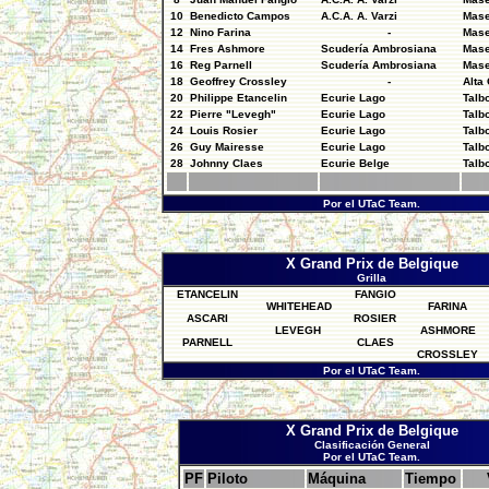
10
Benedicto Campos
A.C.A. A. Varzi
Mase
12
Nino Farina
-
Mase
14
Fres Ashmore
Scudería Ambrosiana
Mase
16
Reg Parnell
Scudería Ambrosiana
Mase
18
Geoffrey Crossley
-
Alta
20
Philippe Etancelin
Ecurie Lago
Talb
22
Pierre "Levegh"
Ecurie Lago
Talb
24
Louis Rosier
Ecurie Lago
Talb
26
Guy Mairesse
Ecurie Lago
Talb
28
Johnny Claes
Ecurie Belge
Talb
Por el UTaC Team.
X Grand Prix de Belgique
Grilla
ETANCELIN
FANGIO
WHITEHEAD
FARINA
ASCARI
ROSIER
LEVEGH
ASHMORE
PARNELL
CLAES
CROSSLEY
Por el UTaC Team.
X Grand Prix de Belgique
Clasificación General
Por el UTaC Team.
PF
Piloto
Máquina
Tiempo