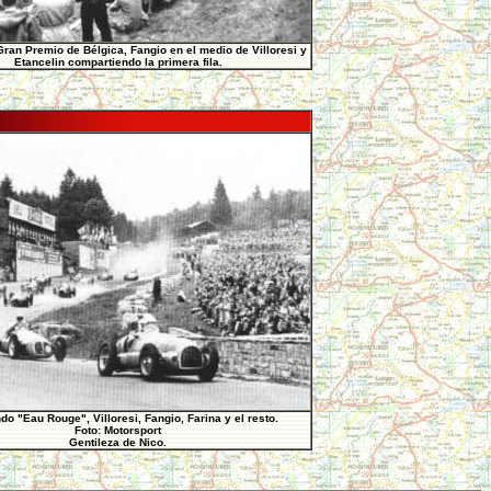
 Gran Premio de Bélgica, Fangio en el medio de Villoresi y
Etancelin compartiendo la primera fila.
do "Eau Rouge", Villoresi, Fangio, Farina y el resto.
Foto: Motorsport
Gentileza de Nico.