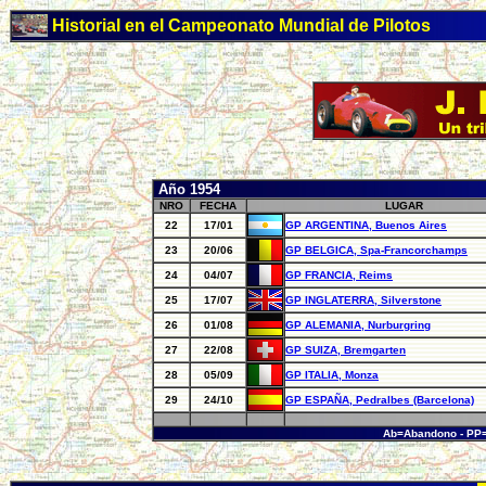
Historial en el Campeonato Mundial de Pilotos
Año 1954
NRO
FECHA
LUGAR
22
17/01
GP ARGENTINA, Buenos Aires
23
20/06
GP BELGICA, Spa-Francorchamps
24
04/07
GP FRANCIA, Reims
25
17/07
GP INGLATERRA, Silverstone
26
01/08
GP ALEMANIA, Nurburgring
27
22/08
GP SUIZA, Bremgarten
28
05/09
GP ITALIA, Monza
29
24/10
GP ESPAÑA, Pedralbes (Barcelona)
Ab=Abandono - PP=P