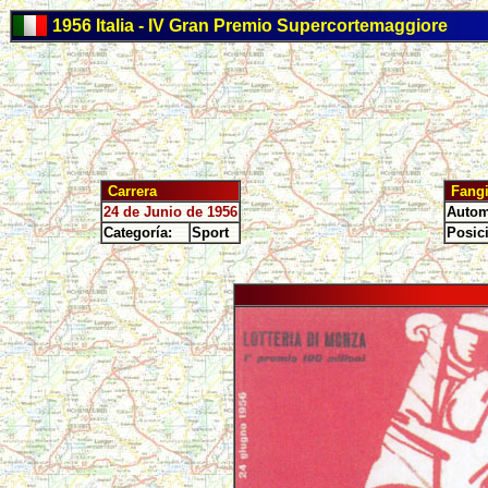
1956 Italia - IV Gran Premio Supercortemaggiore
Carrera
Fang
24 de Junio de 1956
Autom
Categoría:
Sport
Posic