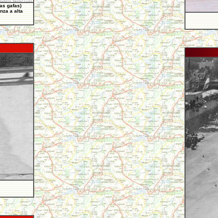
as gafas)
nza a alta