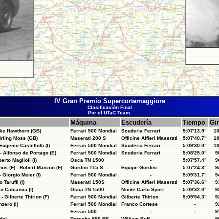
IV Gran Premio Supercortemaggiore
Clasificación Final
Por el UTaC Team.
Máquina
Escudería
Tiempo
Gi
Mike Hawthorn (GB)
Ferrari 500 Mondial
Scuderia Ferrari
5:07'13.9"
1
tirling Moss (GB)
Maserati 200 S
Officine Alfieri Maserati
5:07'40.7"
1
ugenio Castellotti (I)
Ferrari 500 Mondial
Scuderia Ferrari
5:09'30.0"
1
- Alfonso de Portago (E)
Ferrari 500 Mondial
Scuderia Ferrari
5:08'25.0"
9
berto Maglioli (I)
Osca TN 1500
-
5:07'57.4"
9
s (F) - Robert Manzon (F)
Gordini T15 S
Equipe Gordini
5:07'24.3"
9
 Giorgio Meier (I)
Ferrari 500 Mondial
-
5:09'31.7"
9
 Taruffi (I)
Maserati 150S
Officine Alfieri Maserati
5:07'36.6"
9
io Cabianca (I)
Osca TN 1500
Monte Carlo Sport
5:09'32.0"
9
- Gilberte Thirion (F)
Ferrari 500 Mondial
Gilberte Thirion
5:09'54.3"
9
nzero (I)
Ferrari 500 Mondial
Franco Cortese
-
9
Ferrari 500
-
-
9
del
Porsche 550 RS
William Buff
-
9