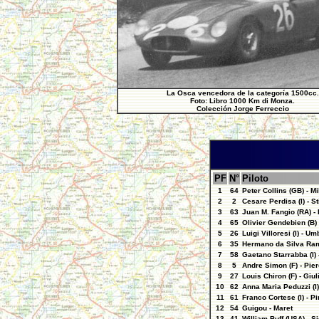
La Osca vencedora de la categoría 1500cc.
Foto: Libro 1000 Km di Monza.
Colección Jorge Ferreccio
PF
N°
Piloto
1
64
Peter Collins (GB) - 
2
2
Cesare Perdisa (I) - S
3
63
Juan M. Fangio (RA) - E
4
65
Olivier Gendebien (B) 
5
26
Luigi Villoresi (I) - Um
6
35
Hermano da Silva Ramo
7
58
Gaetano Starrabba (I) -
8
5
Andre Simon (F) - Piero
9
27
Louis Chiron (F) - Giul
10
62
Anna Maria Peduzzi (I) 
11
61
Franco Cortese (I) - Pi
12
54
Guigou - Maret
13
41
William Buff (USA) - Si