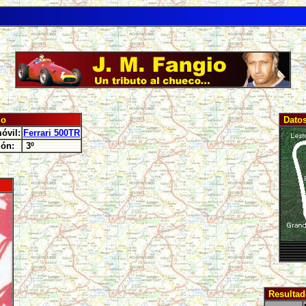
io
Datos
óvil:
Ferrari 500TR
ión:
3º
Resultad