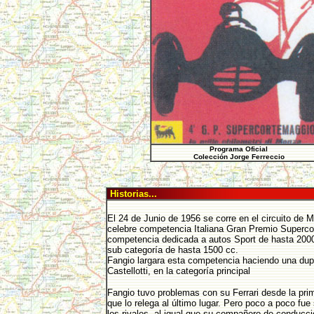
Programa Oficial
Colección Jorge Ferreccio
Historias...
El 24 de Junio de 1956 se corre en el circuito de 
celebre competencia Italiana Gran Premio Superco
competencia dedicada a autos Sport de hasta 200
sub categoría de hasta 1500 cc.
Fangio largara esta competencia haciendo una dup
Castellotti, en la categoría principal
Fangio tuvo problemas con su Ferrari desde la prim
que lo relega al último lugar. Pero poco a poco fue
los rivales, al igual que su compañero de conducci