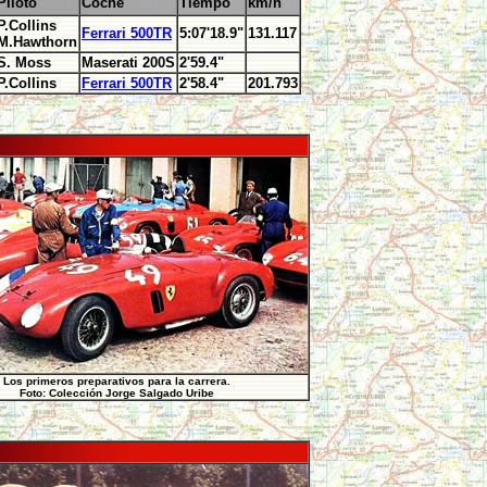
Piloto
Coche
Tiempo
km/h
P.Collins
Ferrari 500TR
5:07'18.9"
131.117
M.Hawthorn
S. Moss
Maserati 200S
2'59.4"
P.Collins
Ferrari 500TR
2'58.4"
201.793
Los primeros preparativos para la carrera.
Foto: Colección Jorge Salgado Uribe