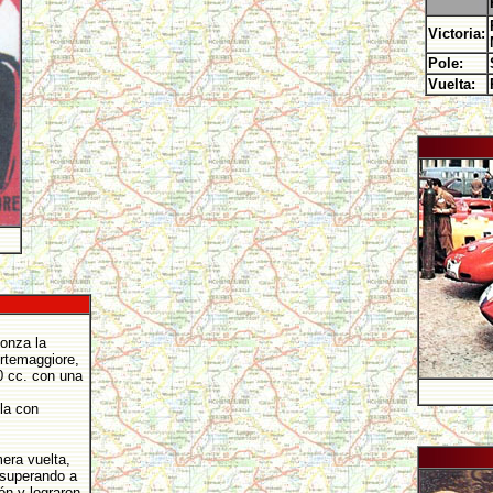
Victoria:
Pole:
Vuelta:
Monza la
rtemaggiore,
0 cc. con una
la con
era vuelta,
 superando a
ón y lograron