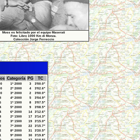
Moss es felicitado por el equipo Maserati
Foto: Libro 1000 Km di Monza.
Colección Jorge Ferreccio
ros
Categoría
PG
TC
00
1º 2000
3
3'00.0"
00
2º 2000
4
3'02.6"
00
3º 2000
2
3'00.0"
8
4º 2000
5
3'04.9"
6
1º 1500
8
3'07.5"
4
5º 2000
9
3'08.5"
4
6º 2000
14
3'12.6"
3
2º 1500
17
3'14.3"
2
3º 1500
19
3'15.0"
2
7º 2000
22
3'15.7"
2
8º 2000
31
3'20.5"
1
9º 2000
30
3'19.8"
0
4º 1500
27
3'18.5"