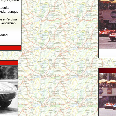
tacular
vida, aunque
Moss-Perdisa
o-Gendebien
 edad.