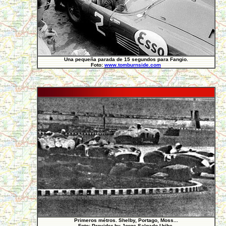
Una pequeña parada de 15 segundos para Fangio.
Foto:
www.tomburnside.com
Primeros métros. Shelby, Portago, Moss...
Foto: Provider by Jorge Salgado Uribe.