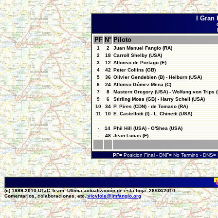
I Gran
PF
N°
Piloto
1
2
Juan Manuel Fangio (RA)
2
18
Carroll Shelby (USA)
3
12
Alfonso de Portago (E)
4
42
Peter Collins (GB)
5
36
Olivier Gendebien (B) - Helburn (USA)
6
24
Alfonso Gómez Mena (C)
7
8
Mastern Gregory (USA) - Wolfang von Trips (
9
6
Stirling Moss (GB) - Harry Schell (USA)
10
34
P. Pires (CDN) - de Tomaso (RA)
11
10
E. Castellotti (I) - L. Chinetti (USA)
-
14
Phil Hill (USA) - O'Shea (USA)
-
48
Jean Lucas (F)
PF=
Posicion Final - DNF= No Termino - DNS
(c) 1999-2010 UTaC Team. Ultima actualización de ésta hoja: 26/03/2010
Comentarios, colaboraciones, etc.:
vicylole@jmfangio.org