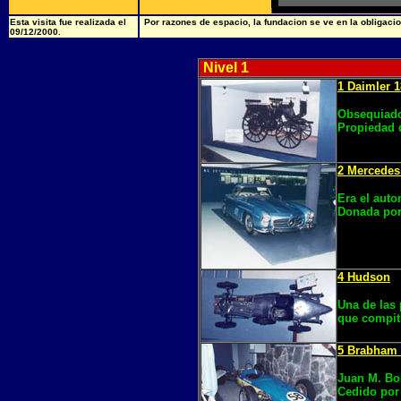
Esta visita fue realizada el
Por razones de espacio, la fundacion se ve en la obligacio
09/12/2000.
Nivel 1
1 Daimler 
Obsequiado
Propiedad 
2 Mercedes
Era el auto
Donada por
4 Hudson
Una de las
que compiti
5 Brabham
Juan M. Bo
Cedido por 