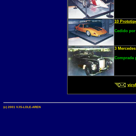
10 Prototi
Cedido por 
3 Mercedes
Comprada p
vicy
(c) 2001 VJS-LOLE-AREN