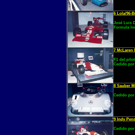
6 Lola/96-
José Luis 
Formula In
7 McLaren 
F1 del pilo
Cedido por 
8 Sauber M
Cedido por 
9 Indy Pen
Cedido por 