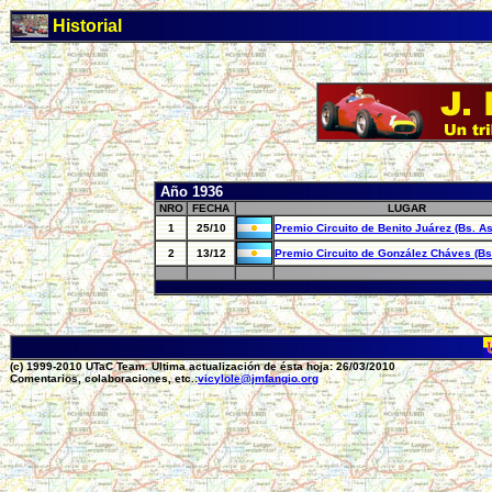
Historial
Año 1936
NRO
FECHA
LUGAR
1
25/10
Premio Circuito de Benito Juárez (Bs. As
2
13/12
Premio Circuito de González Cháves (Bs.
(c) 1999-2010 UTaC Team. Ultima actualización de ésta hoja: 26/03/2010
Comentarios, colaboraciones, etc.:
vicylole@jmfangio.org