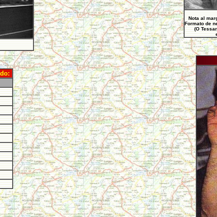
Nota al mar
Formato de ne
(O Tessar
ndo: