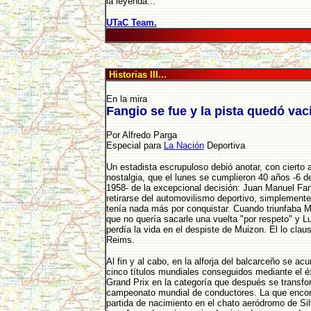
la leyenda...
UTaC Team.
Historias III...
En la mira
Fangio se fue y la pista quedó vac
Por Alfredo Parga
Especial para
La Nación
Deportiva
Un estadista escrupuloso debió anotar, con cierto a
nostalgia, que el lunes se cumplieron 40 años -6 de
1958- de la excepcional decisión: Juan Manuel Fan
retirarse del automovilismo deportivo, simplement
tenía nada más por conquistar. Cuando triunfaba 
que no quería sacarle una vuelta "por respeto" y L
perdía la vida en el despiste de Muizon. El lo clau
Reims.
Al fin y al cabo, en la alforja del balcarceño se a
cinco títulos mundiales conseguidos mediante el é
Grand Prix en la categoría que después se transfo
campeonato mundial de conductores. La que encon
partida de nacimiento en el chato aeródromo de Sil