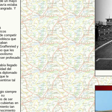
sde un mayo
davía estaba
sangrado. Y
á
icos
 de competir
nobleza que
uaban
Graffenried y
mo que les
movilismo
 ser profesado
bía llegado
idad del
ía diplomado
que le
sentirse tal
gio siempre
 su
s de ser
 cubiertas en
miento tan
onocimiento