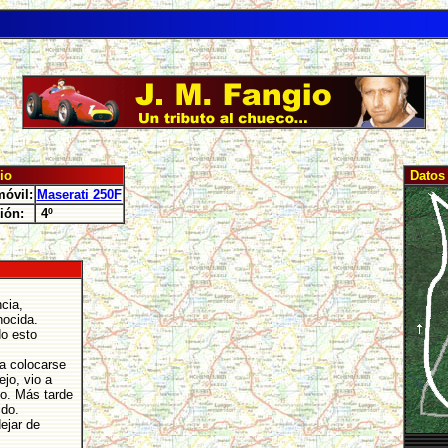
io
Datos 
óvil:
Maserati 250F
ión:
4º
cia,
ocida.
do esto
ba colocarse
jo, vio a
po. Más tarde
ido.
ejar de