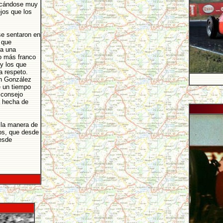
ivocándose muy
ejos que los
se sentaron en
 que
ra una
io más franco
y los que
a respeto.
án González
e un tiempo
 consejo
a hecha de
 la manera de
dos, que desde
esde