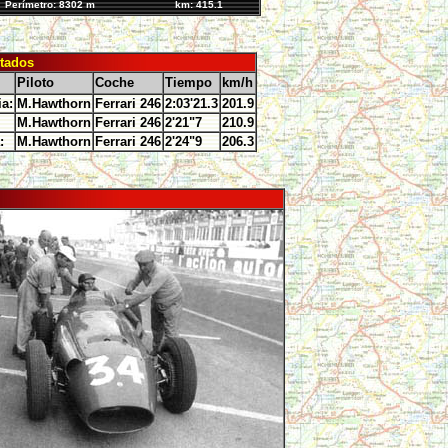
Perímetro: 8302 m
km: 415.1
tados
Piloto
Coche
Tiempo
km/h
ia:
M.Hawthorn
Ferrari 246
2:03'21.3
201.9
M.Hawthorn
Ferrari 246
2'21"7
210.9
:
M.Hawthorn
Ferrari 246
2'24"9
206.3