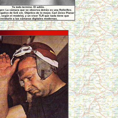
Ya todo termino. El adiós.
gen: La cámara que se observa detrás es una Rolleiflex.
gativo de 6x6 cm. Objetivo de lo mejor, Carl Zeiss Planar
, según el modelo), y un visor TLR que nada tiene que
envidiarle a las cámaras digitales modernas.