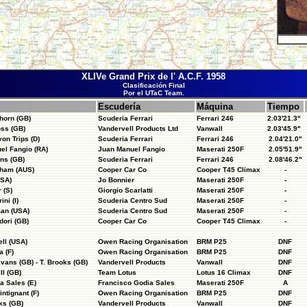
XLIVe Grand Prix de l' A.C.F. 1958
Clasificación Final
Por el UTaC Team.
Escudería
Máquina
Tiempo
horn (GB)
Scuderia Ferrari
Ferrari 246
2.03'21.3"
oss (GB)
Vandervell Products Ltd
Vanwall
2.03'45.9"
on Trips (D)
Scuderia Ferrari
Ferrari 246
2.04'21.0"
el Fangio (RA)
Juan Manuel Fangio
Maserati 250F
2.05'51.9"
ins (GB)
Scuderia Ferrari
Ferrari 246
2.08'46.2"
ham (AUS)
Cooper Car Co
Cooper T45 Climax
-
USA)
Jo Bonnier
Maserati 250F
-
 (S)
Giorgio Scarlatti
Maserati 250F
-
ni (I)
Scuderia Centro Sud
Maserati 250F
-
man (USA)
Scuderia Centro Sud
Maserati 250F
-
dori (GB)
Cooper Car Co
Cooper T45 Climax
-
ll (USA)
Owen Racing Organisation
BRM P25
DNF
 (F)
Owen Racing Organisation
BRM P25
DNF
vans (GB) - T. Brooks (GB)
Vandervell Products
Vanwall
DNF
ll (GB)
Team Lotus
Lotus 16 Climax
DNF
a Sales (E)
Francisco Godia Sales
Maserati 250F
A
intignant (F)
Owen Racing Organisation
BRM P25
DNF
ks (GB)
Vandervell Products
Vanwall
DNF