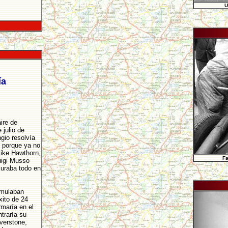
U
ía
ire de
 julio de
gio resolvía
e porque ya no
Mike Hawthorn,
Fa
uigi Musso
suraba todo en
cumulaban
xito de 24
rmaría en el
traría su
verstone,