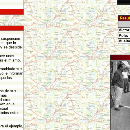
Resul
Victor
Pole:
la suspensión
Vuelta
res que lo
 y se despide
hace unas
 es el mismo,
 cambiado sus
vo le informan
que los
.
hos de sus
 más
l circo.
vez en la
itual
todos estos
ra el ejemplo,