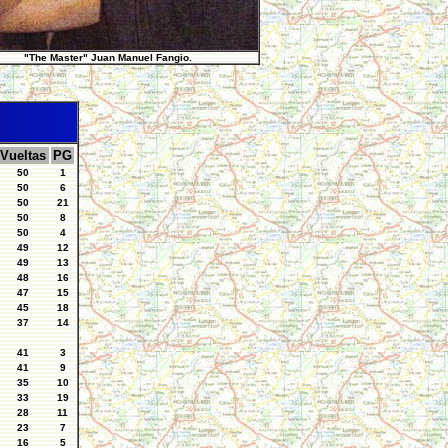
"The Master" Juan Manuel Fangio.
Vueltas
PG
50
1
50
6
50
21
50
8
50
4
49
12
49
13
48
16
47
15
45
18
37
14
41
3
41
9
35
10
33
19
28
11
23
7
16
5