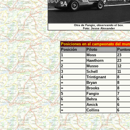
Otra de Fangio, observando el box.
Foto: Jesse Alexander
Posiciones en el campeonato del mu
Posición
Piloto
Puntos
1
Moss
23
=
Hawthorn
23
2
Musso
12
3
Schell
11
4
Trintignant
8
=
Bryan
8
=
Brooks
8
5
Fangio
7
6
Behra
6
=
Amick
6
=
Collins
6