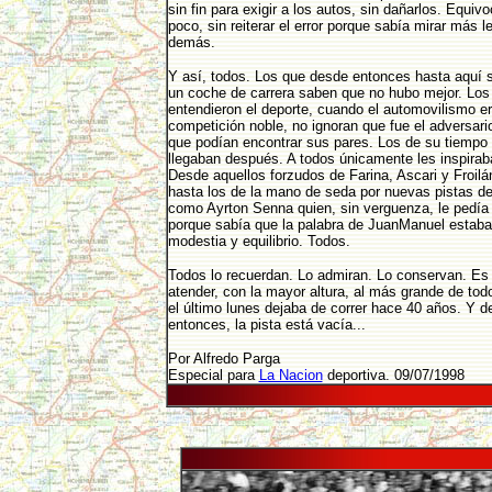
sin fin para exigir a los autos, sin dañarlos. Equ
poco, sin reiterar el error porque sabía mirar más l
demás.
Y así, todos. Los que desde entonces hasta aquí 
un coche de carrera saben que no hubo mejor. Los
entendieron el deporte, cuando el automovilismo e
competición noble, no ignoran que fue el adversar
que podían encontrar sus pares. Los de su tiempo 
llegaban después. A todos únicamente les inspirab
Desde aquellos forzudos de Farina, Ascari y Froil
hasta los de la mano de seda por nuevas pistas d
como Ayrton Senna quien, sin verguenza, le pedía
porque sabía que la palabra de JuanManuel estab
modestia y equilibrio. Todos.
Todos lo recuerdan. Lo admiran. Lo conservan. Es
atender, con la mayor altura, al más grande de to
el último lunes dejaba de correr hace 40 años. Y d
entonces, la pista está vacía...
Por Alfredo Parga
Especial para
La Nacion
deportiva. 09/07/1998