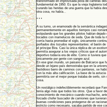
transformado en improvisada pista de carreras de
fundamental de 1950. Es que la vieja Inglaterra to
curando las heridas de una guerra que la había de
otra cosa, no había...
* * *
A su turno, un enamorado de la semántica indagar
permanentemente en aquellos tiempos casi románt
estipulando que los grandes pilotos habían dejado
tocados con mamelucos de seda. Que de toda la 
corría hasta promediar el siglo, únicamente contin
porfiados dos tozudos representantes: el barón de 
el príncipe Bira. Casi la única réplica de un exotis
permitía asegurar a los viejos críticos que el auto
deportivo todavía era de elite. Como si tuviera que
únicamente por gente con sangre azul.
En ese gran mundo, un paisano de Balcarce que ha
desde un lejano país demostraba que en la univers
fastidioso barro de caminos con pantanos, se hab
con la más alta calificación. La base de la astucia 
permitiría ser el mejor porque trataba de serlo, sin 
cosa.
Un nostálgico indefectiblemente recordará que Fan
tenía algo más que todos los otros. Que a favor de
conocimiento de mecánico cuando muchacho, ante
forzado chofer buscador de camiones que tuvieran
buenas condiciones para protegerse de un raciona
estricto como necesario, sacaba partido de ese c