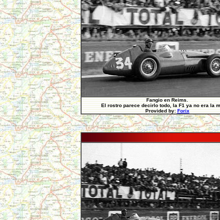
Fangio en Reims.
El rostro parece decirlo todo, la F1 ya no era la 
Provided by:
Forix