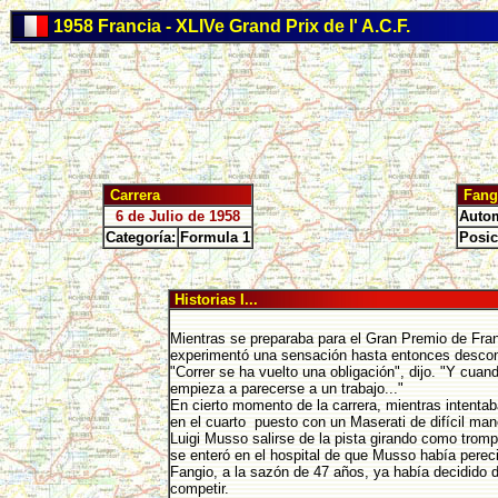
1958 Francia - XLIVe Grand Prix de l' A.C.F.
Carrera
Fang
6 de Julio de 1958
Autom
Categoría:
Formula 1
Posic
Historias I...
Mientras se preparaba para el Gran Premio de Fran
experimentó una sensación hasta entonces descon
"Correr se ha vuelto una obligación", dijo. "Y cuan
empieza a parecerse a un trabajo..."
En cierto momento de la carrera, mientras intenta
en el cuarto puesto con un Maserati de difícil mane
Luigi Musso salirse de la pista girando como trom
se enteró en el hospital de que Musso había perec
Fangio, a la sazón de 47 años, ya había decidido d
competir.