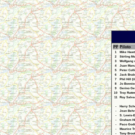
PF
Piloto
1
Mike Hawt
2
Stirling M
3
Wolfgang v
4
Juan Manu
5
Peter Coll
6
Jack Brab
7
Phil Hill (
8
Jo Bonnier
9
Gerino Geri
10
Troy Rutt
11
Roy Salva
-
Harry Sche
-
Jean Behra
-
S. Lewis-E
-
Graham Hi
-
Paco Godi
-
Maurice Tr
-
Tony Broo