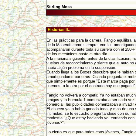
Stirling Moss
Historias II...
En las prácticas para la carrera, Fangio equilibra 
de la Maserati como siempre, con los amortiguado
acompañaron durante toda su carrera con el 250-F
de los mecánicos hasta el otro día.
A la mañana siguiente, antes de la clasificación, 
vueltas de reconocimiento y siente que el auto no
había algún problema en la suspensión.
Cuando llega a los Boxes descubre que le habían
amortiguadores por otros. Cuando pregunta el moti
que simplemente es porque "Esta marca paga por 
usemos, a la otra por el contrario hay que pagarle"
Fangio no volverá a competir. Ya no estaban muc
amigos y la Formula 1 comenzaba a ser cada vez
comercial, las publicidades comenzaban a invadir e
El chueco ya lo había ganado todo, y mas de una 
intimidad, se lo escucho preguntándose con su hab
modestia "¿Que estoy haciendo yo, corriendo con 
jóvenes?".
Lo cierto es que para todos esos jóvenes, Fangio e