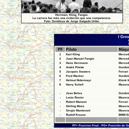
Herrman, Kling, Fangio.
La carrera fue más una exibición que una competencia.
Foto: Gentileza de Jorge Salgado Uribe.
I Gros
PF
Piloto
Máqu
1
Karl Kling
Merced
2
Juan Manuel Fangio
Merced
3
Hans Herrmann
Merced
4
André Pilette
Gordin
5
Jacques Swaters
Ferrari
6
Fred Wacker
Gordin
7
Helmut Nidermayr
Klenk 
8
Harry Schell
Masera
-
Jean Behra
Gordin
-
Louis Rosier
Masera
-
Robert Manzon
Ferrari
-
Stirling Moss
Masera
-
Sergio Mantovani
Masera
-
Rudolf Krause
BMW E
PF= Posicion Final - PG= Posición de 