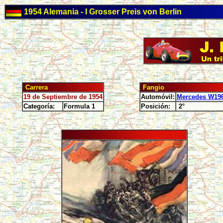
1954 Alemania - I Grosser Preis von Berlin
Carrera
Fangio
19 de Septiembre de 1954
Automóvil:
Mercedes W19
Categoría:
Formula 1
Posición:
2°