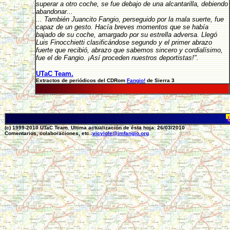
superar a otro coche, se fue debajo de una alcantarilla, debiendo
abandonar...
... También Juancito Fangio, perseguido por la mala suerte, fue
capaz de un gesto. Hacía breves momentos que se había
bajado de su coche, amargado por su estrella adversa. Llegó
Luis Finocchietti clasificándose segundo y el primer abrazo
fuerte que recibió, abrazo que sabemos sincero y cordialísimo,
fue el de Fangio. ¡Así proceden nuestros deportistas!".
UTaC Team.
Extractos de periódicos del CDRom
Fangio!
de Sierra 3
(c) 1999-2010 UTaC Team. Ultima actualización de ésta hoja: 26/03/2010
Comentarios, colaboraciones, etc.:
vicylole@jmfangio.org