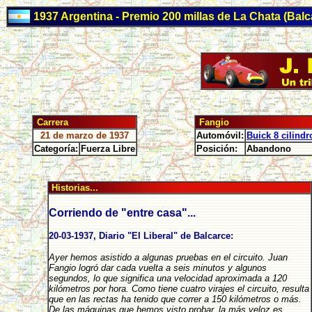
1937 Argentina - Premio 200 millas de La Chata (Balc
Carrera
Fangio
21 de marzo de 1937
Automóvil:
Buick 8 cilindr
Categoría:
Fuerza Libre
Posición:
Abandono
Historias...
Corriendo de "entre casa"...
20-03-1937, Diario "El Liberal" de Balcarce:
Ayer hemos asistido a algunas pruebas en el circuito. Juan
Fangio logró dar cada vuelta a seis minutos y algunos
segundos, lo que significa una velocidad aproximada a 120
kilómetros por hora. Como tiene cuatro virajes el circuito, resulta
que en las rectas ha tenido que correr a 150 kilómetros o más.
De las máquinas que hemos visto probar, la más veloz es,