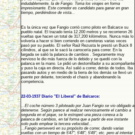
indudablemente, la de Fangio. Toma los virajes en forma
impresionante. Este corredor es candidato para ganar en gran
tiempo, perdiéndose de vista...
Es la única vez que Fangio corrió como piloto en Balcarce su
pueblo natal. El trazado tenía 12.200 metros y se recorrieron 26
vueltas que hacen un total de 317,200 kilómetros. Nunca más lo
volvería a hacer si bien corriendo en carreteras varias veces
pasó por su pueblo. El señor Raúl Rezusta le prestó un Buick 8
cilindros, al que se le sacó la carrocería para correr. En la
largada se salió la palanca de cambios . Seguramente muy
nervioso le dio más fuerza de lo debido y se quedó con la
palanca en la mano. Le pidió un destornillador a su acompañante
y puso la caja en directa. Así salió a correr, detrás de todos. Iba
pasando autos y en medio de la tierra de los demás se llevó un
puente por delante, torciendo el chasis y abandonando la
competencia.
22-03-1937 Diario "El Liberal" de Balcarce:
...El coche número 3 piloteado por Juan Fangio se vio obligado a
detenerse. Según parece al realizar nerviosamente el cambio a
segunda en el pique, se le estropeó una pieza conexa a la
palanca de cambios, en tal forma que a partir de ese instante
solo pudo emplear la tercera velocidad...
...Fangio perseveró en su propósito de correr, dando varias
vueltas con un tiempo de 5'47"; 5'48"; 5'49"; etc. pero al intentar