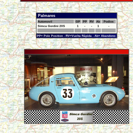
Palmares
Automovil
GP
PP
RV
Ab
Podios
Simca Gordini 20S
1
-
-
1
-
PP= Pole Position - RV=Vuelta Rápida - Ab= Abandono