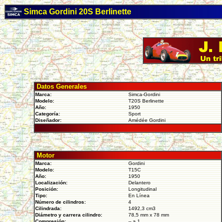
Simca Gordini 20S Berlinette
Datos Generales
Marca:
Simca-Gordini
Modelo:
T20S Berlinette
Año:
1950
Categoría:
Sport
Diseñador:
Amédée Gordini
Motor
Marca:
Gordini
Modelo:
T15C
Año:
1950
Localización:
Delantero
Posición:
Longitudinal
Tipo:
En Línea
Número de cilindros:
4
Cilindrada:
1492,3 cm3
Diámetro y carrera cilindro:
78,5 mm x 78 mm
Compresión:
-- a 1