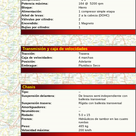
Potencia máxima:
164 @ 5200 rpm
Bloque:
Hierro
Alimentación:
1 compresor simple etapa
Arbol de levas:
2 a la cabeza (DOHC)
Válvulas por cilindro:
2
Encendido:
1 Magneto
Bujías por cilindro:
1
Transmisión y caja de velocidades
Tracción:
Trasera
Caja de velocidades:
4 marchas
Posición:
Adelante
Embrague:
Pluridisco Seco
Chasis
Tipo:
--
Suspensión delantera:
De brazos semi independiente con
ballesta transversal
Suspensión trasera:
Rígida con ballesta transversal
Amortiguadores:
--
Neumáticos:
--
Rodado:
5.0 x 15
Frenos:
Hidráulicos de tambor en las cuatro
ruedas
Peso:
465 kg
Velocidad máxima:
200 km/h