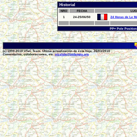
Historial
NRO
FECHA
LUG
1
24-25/06/50
24 Horas de Le M
PP= Pole Positio
(c) 1999-2010 UTaC Team. Ultima actualización de ésta hoja: 26/03/2010
Comentarios, colaboraciones, etc.:
vicylole@jmfangio.org