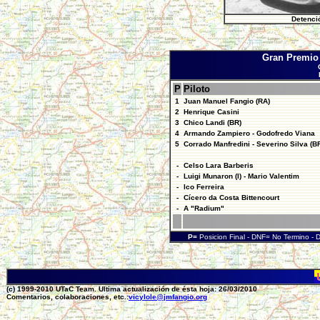
Detenci
Gran Premio
P
Piloto
1
Juan Manuel Fangio (RA)
2
Henrique Casini
3
Chico Landi (BR)
4
Armando Zampiero - Godofredo Viana
5
Corrado Manfredini - Severino Silva (B
-
Celso Lara Barberis
-
Luigi Munaron (I) - Mario Valentim
-
Ico Ferreira
-
Cícero da Costa Bittencourt
-
A "Radium"
P=
Posicion Final - DNF= No Termino -
(c) 1999-2010 UTaC Team. Ultima actualización de ésta hoja: 26/03/2010
Comentarios, colaboraciones, etc.:
vicylole@jmfangio.org