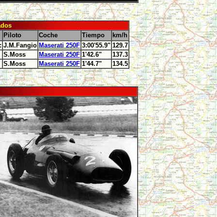
ados
Piloto
Coche
Tiempo
km/h
:
J.M.Fangio
Maserati 250F
3:00'55.9"
129.7
S.Moss
Maserati 250F
1'42.6"
137.3
S.Moss
Maserati 250F
1'44.7"
134.5