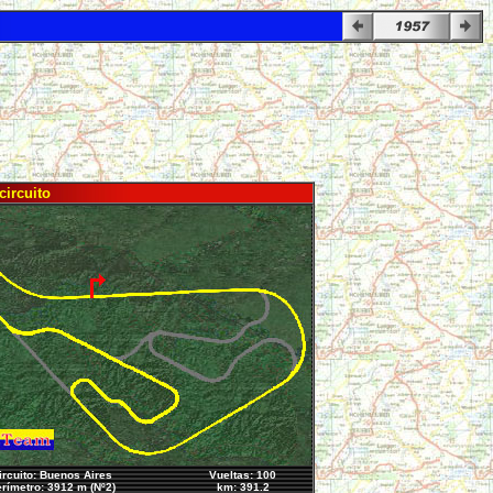
circuito
ircuito: Buenos Aires
Vueltas: 100
rímetro: 3912 m (Nº2)
km: 391.2