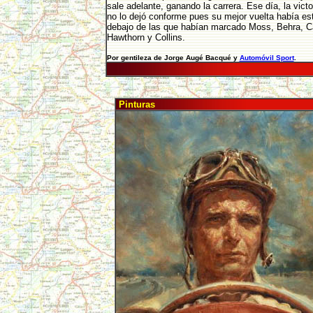
sale adelante, ganando la carrera. Ese día, la vict
no lo dejó conforme pues su mejor vuelta había es
debajo de las que habían marcado Moss, Behra, Cas
Hawthorn y Collins.
Por gentileza de Jorge Augé Bacqué y
Automóvil Sport
.
Pinturas