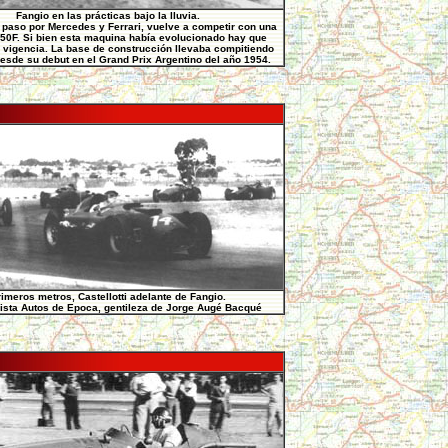
Fangio en las prácticas bajo la lluvia.
paso por Mercedes y Ferrari, vuelve a competir con una
50F. Si bien esta maquina había evolucionado hay que
 vigencia. La base de construcción llevaba compitiendo
esde su debut en el Grand Prix Argentino del año 1954.
imeros metros, Castellotti adelante de Fangio.
ista Autos de Epoca, gentileza de Jorge Augé Bacqué