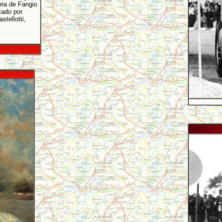
oria de Fangio
tado por
tellotti,