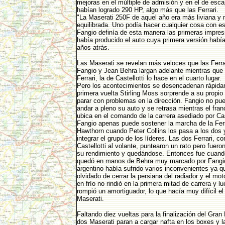
mejoras en el múltiple de admisión y en el de esca
habían logrado 290 HP, algo más que las Ferrari.
"La Maserati 250F de aquel año era más liviana y
equilibrada. Uno podía hacer cualquier cosa con es
Fangio definía de esta manera las primeras impres
había producido el auto cuya primera versión hab
años atrás.
Las Maserati se revelan más veloces que las Ferra
Fangio y Jean Behra largan adelante mientras que 
Ferrari, la de Castellotti lo hace en el cuarto lugar.
Pero los acontecimientos se desencadenan rápida
primera vuelta Stirling Moss sorprende a su propio 
parar con problemas en la dirección. Fangio no pu
andar a pleno su auto y se retrasa mientras el fra
ubica en el comando de la carrera asediado por Cas
Fangio apenas puede sostener la marcha de la Ferr
Hawthorn cuando Peter Collins los pasa a los dos 
integrar el grupo de los líderes. Las dos Ferrari, co
Castellotti al volante, puntearon un rato pero fue
su rendimiento y quedándose. Entonces fue cuand
quedó en manos de Behra muy marcado por Fangio
argentino había sufrido varios inconvenientes ya q
olvidado de cerrar la persiana del radiador y el mot
en frío no rindió en la primera mitad de carrera y lu
rompió un amortiguador, lo que hacía muy difícil el
Maserati.
Faltando diez vueltas para la finalización del Gran
dos Maserati paran a cargar nafta en los boxes y l