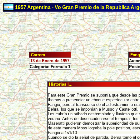
1957 Argentina - Vo Gran Premio de la Republica Arg
Carrera
Fang
13 de Enero de 1957
Autom
Categoría:
Formula 1
Posic
Historias I...
Para este Gran Premio se suponía que desde las p
íbamos a presenciar un choque espectacular entr
Fangio, pero al transcurso de el adiestramiento er
Behra, los que se imponían a Musso y Castellotti.
Los cubría un sábado destemplado y lluvioso que 
verano. Antes de desencadenarse el temporal, los 
Maseratti pudieron demostrar la superioridad de s
de esta manera Moss lograba la pole position, esc
Fangio a 1s1/10.
Cuando se dio la señal de partida, Behra tomó el 