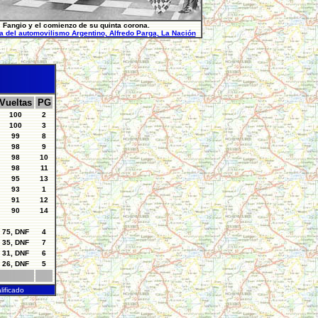
Fangio y el comienzo de su quinta corona.
ia del automovilismo Argentino, Alfredo Parga, La Nación
Vueltas
PG
100
2
100
3
99
8
98
9
98
10
98
11
95
13
93
1
91
12
90
14
75, DNF
4
35, DNF
7
31, DNF
6
26, DNF
5
ificado