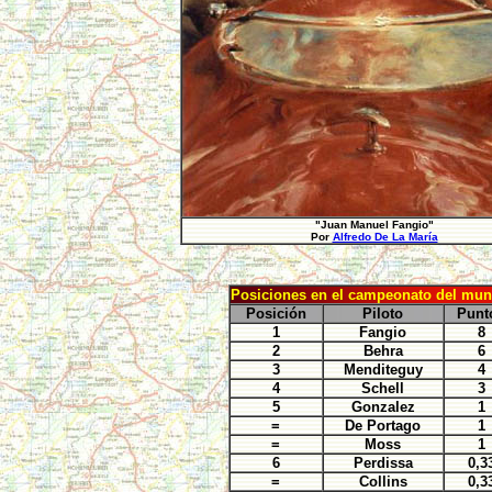
"Juan Manuel Fangio"
Por
Alfredo De La María
Posiciones en el campeonato del mu
Posición
Piloto
Punt
1
Fangio
8
2
Behra
6
3
Menditeguy
4
4
Schell
3
5
Gonzalez
1
=
De Portago
1
=
Moss
1
6
Perdissa
0,3
=
Collins
0,3