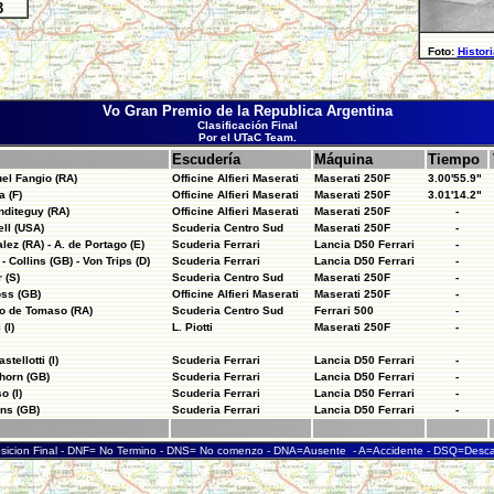
3
Foto:
Histor
Vo Gran Premio de la Republica Argentina
Clasificación Final
Por el UTaC Team.
Escudería
Máquina
Tiempo
el Fangio (RA)
Officine Alfieri Maserati
Maserati 250F
3.00'55.9"
 (F)
Officine Alfieri Maserati
Maserati 250F
3.01'14.2"
nditeguy (RA)
Officine Alfieri Maserati
Maserati 250F
-
ll (USA)
Scuderia Centro Sud
Maserati 250F
-
alez (RA) - A. de Portago (E)
Scuderia Ferrari
Lancia D50 Ferrari
-
 - Collins (GB) - Von Trips (D)
Scuderia Ferrari
Lancia D50 Ferrari
-
 (S)
Scuderia Centro Sud
Maserati 250F
-
oss (GB)
Officine Alfieri Maserati
Maserati 250F
-
o de Tomaso (RA)
Scuderia Centro Sud
Ferrari 500
-
 (I)
L. Piotti
Maserati 250F
-
tellotti (I)
Scuderia Ferrari
Lancia D50 Ferrari
-
horn (GB)
Scuderia Ferrari
Lancia D50 Ferrari
-
o (I)
Scuderia Ferrari
Lancia D50 Ferrari
-
ins (GB)
Scuderia Ferrari
Lancia D50 Ferrari
-
sicion Final - DNF= No Termino - DNS= No comenzo - DNA=Ausente - A=Accidente - DSQ=Descal