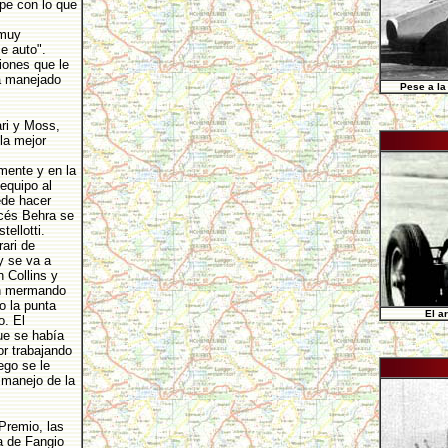
pe con lo que
 muy
e auto".
iones que le
ía manejado
Pese a la
ri y Moss,
la mejor
mente y en la
equipo al
ede hacer
ncés Behra se
tellotti.
ari de
y se va a
n Collins y
ron mermando
o la punta
El a
. El
ue se había
or trabajando
ego se le
 manejo de la
 Premio, las
a de Fangio