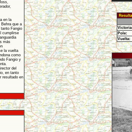
Moss,
erador,
Result
a en la
r Behra que a
Victoria
 tanto Fangio
l cumplirse
Pole:
vanguardia
Vuelta:
os más
én
e la vuelta
bandona como
ndo Fangio y
nta.
rector del
o, en tanto
r resultado en