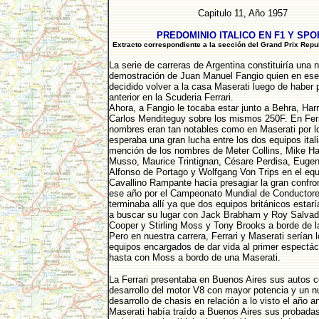
Capitulo 11, Año 1957
PREDOMINIO ITALICO EN F1 Y SPO
Extracto correspondiente a la sección del Grand Prix Repu
La serie de carreras de Argentina constituiría una 
demostración de Juan Manuel Fangio quien en ese
decidido volver a la casa Maserati luego de haber 
anterior en la Scuderia Ferrari.
Ahora, a Fangio le tocaba estar junto a Behra, Harr
Carlos Menditeguy sobre los mismos 250F. En Ferr
nombres eran tan notables como en Maserati por l
esperaba una gran lucha entre los dos equipos ital
mención de los nombres de Meter Collins, Mike Ha
Musso, Maurice Trintignan, Césare Perdisa, Eugenio
Alfonso de Portago y Wolfgang Von Trips en el equ
Cavallino Rampante hacía presagiar la gran confro
ese año por el Campeonato Mundial de Conductore
terminaba allí ya que dos equipos británicos estar
a buscar su lugar con Jack Brabham y Roy Salvado
Cooper y Stirling Moss y Tony Brooks a borde de 
Pero en nuestra carrera, Ferrari y Maserati serían 
equipos encargados de dar vida al primer espectác
hasta con Moss a bordo de una Maserati.
La Ferrari presentaba en Buenos Aires sus autos 
desarrollo del motor V8 con mayor potencia y un 
desarrollo de chasis en relación a lo visto el año an
Maserati había traído a Buenos Aires sus probada