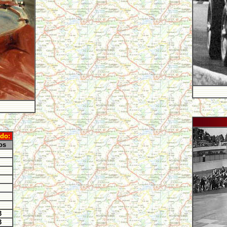
ndo:
os
3
3