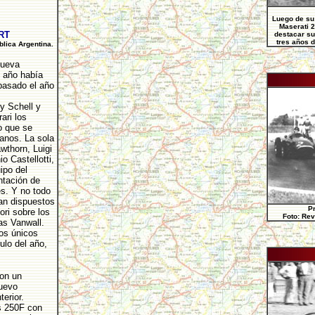
Luego de su 
Maserati 2
RT
destacar su
tres años d
blica Argentina.
nueva
 año había
pasado el año
y Schell y
ari los
o que se
ianos. La sola
wthorn, Luigi
 Castellotti,
ipo del
ntación de
s. Y no todo
ían dispuestos
Pr
ri sobre los
Foto: Rev
las Vanwall.
los únicos
ulo del año,
con un
nuevo
terior.
s 250F con