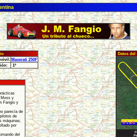
entina
io
Datos del 
óvil:
Maserati 250F
ión:
1º
rácticas
e Moss y
an Fangio y
no parecía de
pilotos de
us máquinas;
oltado por
C
comando del
Pe