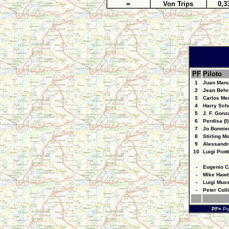
=
Von Trips
0,3
PF
Piloto
1
Juan Manu
2
Jean Behra
3
Carlos Me
4
Harry Sche
5
J. F. Gonz
6
Perdisa (I)
7
Jo Bonnier
8
Stirling M
9
Alessandr
10
Luigi Piotti
-
Eugenio Cas
-
Mike Hawt
-
Luigi Muss
-
Peter Coll
PF=
Po