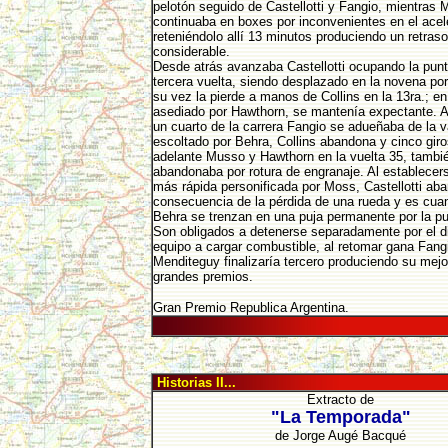
pelotón seguido de Castellotti y Fangio, mientras 
continuaba en boxes por inconvenientes en el acel
reteniéndolo allí 13 minutos produciendo un retraso
considerable.
Desde atrás avanzaba Castellotti ocupando la punt
tercera vuelta, siendo desplazado en la novena po
su vez la pierde a manos de Collins en la 13ra.; en
asediado por Hawthorn, se mantenía expectante. A
un cuarto de la carrera Fangio se adueñaba de la 
escoltado por Behra, Collins abandona y cinco gir
adelante Musso y Hawthorn en la vuelta 35, tambi
abandonaba por rotura de engranaje. Al establecers
más rápida personificada por Moss, Castellotti a
consecuencia de la pérdida de una rueda y es cua
Behra se trenzan en una puja permanente por la pu
Son obligados a detenerse separadamente por el di
equipo a cargar combustible, al retomar gana Fangi
Menditeguy finalizaría tercero produciendo su mejo
grandes premios.
Gran Premio Republica Argentina.
Historias II...
Extracto de
"La Temporada"
de Jorge Augé Bacqué