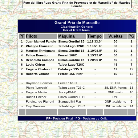
Foto del libro "Les Grand Prix de Provence et de Marseille" de Maurice
Louche
Grand Prix de Marseille
Clasificación General
Por el UTaC Team.
PF
Piloto
Máquina
Tiempo
Vueltas
PG
1
Juan Manuel Fangio
Simca-Gordini 15
1.18'33.0"
50
1
2
Philippe Étancelin
Talbot-Lago T26C
1.18'51.6"
50
2
3
Maurice Trintignant
Simca-Gordini 15
1.19'08.5"
50
1
4
Felice Bonetto
Ferrari 166C
1.19'39.6"
50
6
5
Benedicto Campos
Simca-Gordini 15
1.20'00.8"
50
3
6
Louis Chiron
Talbot-Lago T26C
-
49
7
7
Eugène Chaboud
Delahaye 135 S
-
47
12
8
Roberto Vallone
Ferrari 166 Inter
-
46
11
-
Raymond Sommer
Ferrari 166 C
-
38, DNF
9
-
Pierre "Levegh"
Talbot-Lago T26 C
-
38, DNF, frenos
13
-
Eugene Martin
Jincey-BMW
-
DNF, motor
10
-
Rudolf Fischer
Simca-Gordini T 11
-
DNF
8
-
Ferdinando Righetti
Stanguellini-Fiat
-
DNF, accidente
5
-
Guy Mairesse
Talbot-Lago T26 C
-
DNF, accidente
14
PF=
Posicion Final - PG= Posicion de Grilla