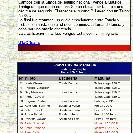
Campos con la Simca del equipo nacional, vence a Maurice
Trintignant que corría con una Simca oficial, por tan solo una
décima de segundo. El repechaje lo gano P. Leveg con un Talbot
4500cc.
La final fue resumen, un duelo emocionante entre Fangio y
Estancelin hasta que el chueco comienza a tomar distancia y
gana por una amplia diferencia.
La clasificación final fue: Fangio, Estancelin y Trintignant.
UTaC Team.
Grand Prix de Marseille
Lista de inscriptos
Por el UTaC Team.
N°
Piloto
Escudería
Máquina
2
Louis Chiron
Ecurie France
Talbot-Lago T26 C
4
Philippe Etancelin
-
Talbot-Lago T26 C
6
Guy Mairesse
Ecurie France
Talbot-Lago T26 C
8
Pierre "Levegh"
-
Talbot-Lago T26 C
10
Eugene Chaboud
Ecurie Lutecia
Delahaye 135 S
12
Raymond Sommer
Scuderia Ferrari
Ferrari 166 C
14
Felice Bonetto
Scuderia Ferrari
Ferrari 166 C
16
Bruno Sterzi
Scudería Inter
Ferrari 166 Inter
18
Roberto Vallone
Scudería Lazio
Ferrari 166 Inter
20
Tazio Nuvolari
-
Maserati A6 CGS
22
Emilio Romano
-
Maserati A6 CGS
24
Piero Carini
-
Maserati A6 CGS