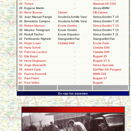
26
Tintore
-
Maserati A6 CGS
28
Eugene Martin
-
Jincey-BMW
30
Rene Bonnet
Citroen
DB-Citroen
32
Juan Manuel Fangio
Scudería Achille Varzi
Simca-Gordini T 15
34
Benedicto Campos
Scudería Achille Varzi
Simca-Gordini T 15
36
Robert Manzon
Ecurie Gordini
Simca-Gordini T 15
38
Maurice Trintignant
Ecurie Gordini
Simca-Gordini T 15
40
Rudolf Fischer
Ecurie Espadon
Simca-Gordini T 11
42
Ferdinando Righetti
Stanguellini-Fiat
Stanguellini-Fiat
44
Roger Loyer
Cisitalia D46
Ecurie Paris
46
Harry Schell
-
Cisitalia D46
50
Francois Landon
-
Cisitalia D46
52
Elie Bayol
-
Bugatti 35
54
Henri Degioanni
-
Bugatti 57 S
56
Ange Moscatelli
-
Simca Speciale
58
Adried Carie
-
Darl'Mat DS Peugeot
60
Francis Antonelli
-
BMW 328
62
Paul Fabre
-
Bugatti 37
64
Paul Vallee
-
Bugatti
En rojo los ausentes