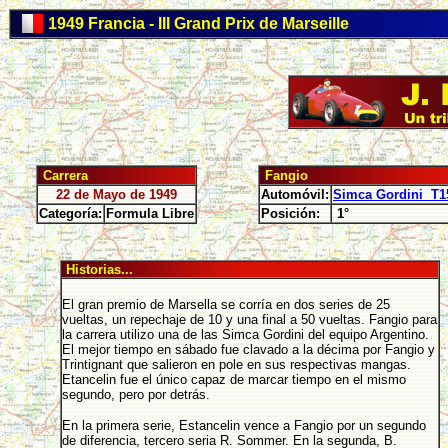
1949 Francia - III Grand Prix de Marseille
Carrera
Fangio
22 de Mayo de 1949
Automóvil:
Simca Gordini T1
Categoría:
Formula Libre
Posición:
1°
Historias...
El gran premio de Marsella se corría en dos series de 25
vueltas, un repechaje de 10 y una final a 50 vueltas. Fangio para
la carrera utilizo una de las Simca Gordini del equipo Argentino.
El mejor tiempo en sábado fue clavado a la décima por Fangio y
Trintignant que salieron en pole en sus respectivas mangas.
Etancelin fue el único capaz de marcar tiempo en el mismo
segundo, pero por detrás.
En la primera serie, Estancelin vence a Fangio por un segundo
de diferencia, tercero seria R. Sommer. En la segunda, B.