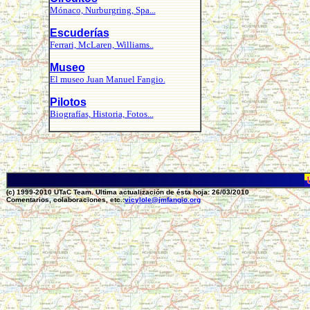
Mónaco, Nurburgring, Spa...
Escuderías
Ferrari, McLaren, Williams..
Museo
El museo Juan Manuel Fangio.
Pilotos
Biografías, Historia, Fotos...
(c) 1999-2010 UTaC Team. Ultima actualización de ésta hoja: 26/03/2010
Comentarios, colaboraciones, etc.:
vicylole@jmfangio.org